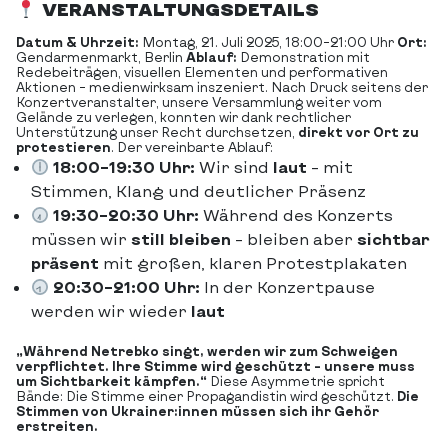
VERANSTALTUNGSDETAILS
Datum & Uhrzeit:
Montag, 21. Juli 2025, 18:00–21:00 Uhr
Ort:
Gendarmenmarkt, Berlin
Ablauf:
Demonstration mit
Redebeiträgen, visuellen Elementen und performativen
Aktionen – medienwirksam inszeniert.
Nach Druck seitens der
Konzertveranstalter, unsere Versammlung weiter vom
Gelände zu verlegen, konnten wir dank rechtlicher
Unterstützung unser Recht durchsetzen,
direkt vor Ort zu
protestieren
.
Der vereinbarte Ablauf:
18:00–19:30 Uhr:
Wir sind
laut
– mit
Stimmen, Klang und deutlicher Präsenz
19:30–20:30 Uhr:
Während des Konzerts
müssen wir
still bleiben
– bleiben aber
sichtbar
präsent
mit großen, klaren Protestplakaten
20:30–21:00 Uhr:
In der Konzertpause
werden wir wieder
laut
„Während Netrebko singt, werden wir zum Schweigen
verpflichtet. Ihre Stimme wird geschützt – unsere muss
um Sichtbarkeit kämpfen.“
Diese Asymmetrie spricht
Bände: Die Stimme einer Propagandistin wird geschützt.
Die
Stimmen von Ukrainer:innen müssen sich ihr Gehör
erstreiten.