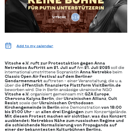
Add to my calendar
Vitsche e.V. ruft zur Protestaktion gegen Anna
Netrebkos Auftritt am 21. Juli auf
Am
21. Juli 2025
soll die
international umstrittene Sopranistin
Anna Netrebko
beim
Classic Open Air Festival auf dem Berliner
Gendarmenmarkt
auftreten – einer Veranstaltung, die u. a.
über die
öffentlich finanzierte Plattform VisitBerlin.de
beworben wird.
Die in Berlin ansässige ukrainische NGO
Vitsche e.V.
organisiert gemeinsam mit
GZA Europe
,
Chervona Kalyna Berlin
, der
Ukrainischen Allianz
,
Cult
Resist
sowie der
Ukrainischen Orthodoxen
Kirchengemeinde in Berlin
eine Demonstration
von 18:00
bis 21:00 Uhr
– an
allen drei Eingängen
zum Konzertgelände.
Mit diesem Protest machen wir sichtbar, was das Konzert
ausblendet: Netrebkos Nähe zum russischen Regime und
die schleichende Normalisierung von Propaganda auf
einer der bekanntesten Kulturbühnen Berlins.