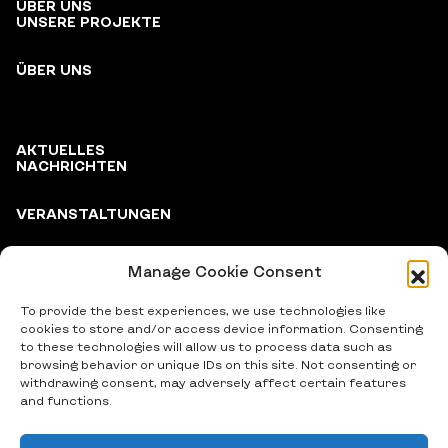
ÜBER UNS
UNSERE PROJEKTE
ÜBER UNS
AKTUELLES
NACHRICHTEN
VERANSTALTUNGEN
Manage Cookie Consent
PARTNER
To provide the best experiences, we use technologies like
cookies to store and/or access device information. Consenting
to these technologies will allow us to process data such as
browsing behavior or unique IDs on this site. Not consenting or
withdrawing consent, may adversely affect certain features
and functions.