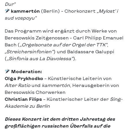
Dur“
kammertón
(Berlin) – Chorkonzert
„Mylost’ i
sud vospoyu“
Das Programm wird ergänzt durch Werke von
Beresowskis Zeitgenossen – Carl Philipp Emanuel
Bach (
„Orgelsonate auf der Orgel der TTK“
,
„Streichersinfonien“
) und Baldassare Galuppi
(
„Sinfonia aus La Diavolessa“
).
Moderation:
Olga Prykhodko
– Künstlerische Leiterin von
Alter Ratio
und
kammertón
, Herausgeberin von
Beresowskis Chorwerken
Christian Filips
– Künstlerischer Leiter der
Sing-
Akademie zu Berlin
Dieses Konzert ist dem dritten Jahrestag des
großflächigen russischen Überfalls auf die