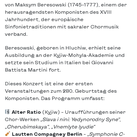
von Maksym Beresowski (1745–1777), einem der
herausragendsten Komponisten des XVIII
Jahrhundert, der europäische
Sinfonietraditionen mit sakraler Chormusik
verband.
Beresowski, geboren in Hluchiw, erhielt seine
Ausbildung an der Kyjiw-Mohyla-Akademie und
setzte sein Studium in Italien bei Giovanni
Battista Martini fort.
Dieses Konzert ist eine der ersten
Veranstaltungen zum 280. Geburtstag des
Komponisten. Das Programm umfasst:
Alter Ratio
(Kyjiw) – Uraufführungen seiner
Chor-Werken
„Slava i nini: Yedynorodny Syne“
,
„Cherubimskaya“
,
„Vnemlyte lyudie“
Lautten Compagney Berlin
–
„Symphonie C-