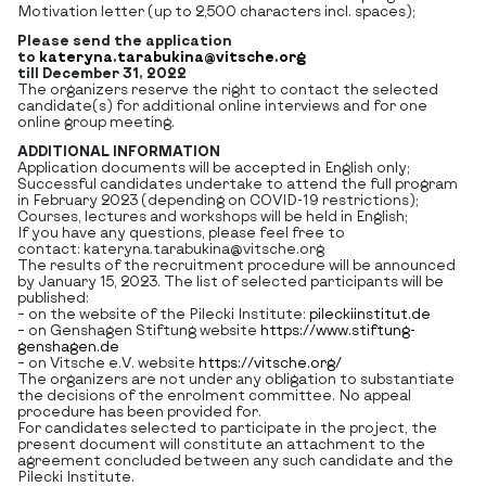
Motivation letter (up to 2,500 characters incl. spaces);
Please send the application
to
kateryna.tarabukina@vitsche.org
till
December 31, 2022
The organizers reserve the right to contact the selected
candidate(s) for additional online interviews and for one
online group meeting.
ADDITIONAL INFORMATION
Application documents will be accepted in English only;
Successful candidates undertake to attend the full program
in February 2023 (depending on COVID-19 restrictions);
Courses, lectures and workshops will be held in English;
If you have any questions, please feel free to
contact: kateryna.tarabukina@vitsche.org
The results of the recruitment procedure will be announced
by January 15, 2023. The list of selected participants will be
published:
– on the website of the Pilecki Institute:
pileckiinstitut.de
– on Genshagen Stiftung website
https://www.stiftung-
genshagen.de
– on Vitsche e.V. website
https://vitsche.org/
The organizers are not under any obligation to substantiate
the decisions of the enrolment committee. No appeal
procedure has been provided for.
For candidates selected to participate in the project, the
present document will constitute an attachment to the
agreement concluded between any such candidate and the
Pilecki Institute.