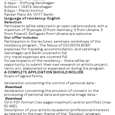
4 days – Stiftung Genshagen
Schloss 1, 14974 Genshagen
2 days – Pilecki-Institut
Pariser Platz 4A, 10117 Berlin
language of residency: English
Selection
Participants will be selected in an open call procedure, with a
maximum of 15 people (5 from Germany, 5 from Ukraine, 5
from Poland). Refugees from Ukraine are welcome.
Our offer includes
Participation in the lectures, seminars, workshops of the
residency program „The Nexus of DECISION 2023″
expenses for traveling, accommodation, and catering in
Genshagen and Berlin covered in full;
city travel expenses are covered full
for participants of the residency – there will be an
opportunity to submit their own research or artistic project,
texts, etc. elaborated or expanded on during the program.
A COMPLETE APPLICATION SHOULD INCLUDE
Scans of signed forms:
declaration concerning the control of personal data –
Download
declaration concerning the provision of consent to the
processing of personal data and personal image data –
Download
CV in PDF format (two pages maximum) and/or portfolio (max
50 MB);
Description of your artistic/academic/professional interests
as related to the main theme of the “Decision” program.