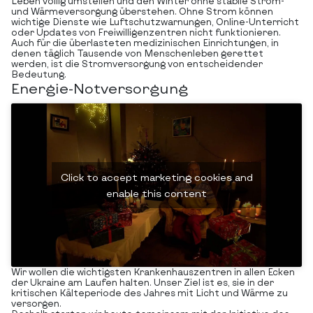
Leben völlig umstellen und den Winter ohne stabile Strom-
und Wärmeversorgung überstehen. Ohne Strom können
wichtige Dienste wie Luftschutzwarnungen, Online-Unterricht
oder Updates von Freiwilligenzentren nicht funktionieren.
Auch für die überlasteten medizinischen Einrichtungen, in
denen täglich Tausende von Menschenleben gerettet
werden, ist die Stromversorgung von entscheidender
Bedeutung.
Energie-Notversorgung
Click to accept marketing cookies and
enable this content
Wir wollen die wichtigsten Krankenhauszentren in allen Ecken
der Ukraine am Laufen halten. Unser Ziel ist es, sie in der
kritischen Kälteperiode des Jahres mit Licht und Wärme zu
versorgen.