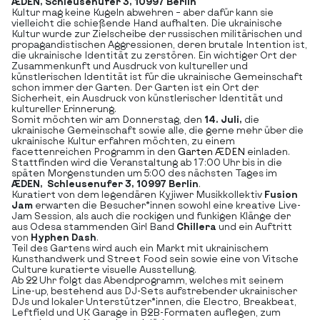
ÆDEN, Schleusenufer 3, 10997 Berlin
Kultur mag keine Kugeln abwehren – aber dafür kann sie
vielleicht die schießende Hand aufhalten. Die ukrainische
Kultur wurde zur Zielscheibe der russischen militärischen und
propagandistischen Aggressionen, deren brutale Intention ist,
die ukrainische Identität zu zerstören. Ein wichtiger Ort der
Zusammenkunft und Ausdruck von kultureller und
künstlerischen Identität ist für die ukrainische Gemeinschaft
schon immer der Garten. Der Garten ist ein Ort der
Sicherheit, ein Ausdruck von künstlerischer Identität und
kultureller Erinnerung.
Somit möchten wir am Donnerstag, den
14. Juli,
die
ukrainische Gemeinschaft sowie alle, die gerne mehr über die
ukrainische Kultur erfahren möchten, zu einem
facettenreichen Programm in den
Garten ÆDEN
einladen.
Stattfinden wird die Veranstaltung ab 17:00 Uhr bis in die
späten Morgenstunden um 5:00 des nächsten Tages im
ÆDEN, Schleusenufer 3, 10997 Berlin
.
Kuratiert von dem legendären Kyjiwer Musikkollektiv
Fusion
Jam
erwarten die Besucher*innen sowohl eine kreative Live-
Jam Session, als auch die rockigen und funkigen Klänge der
aus Odesa stammenden Girl Band
Chillera
und ein Auftritt
von
Hyphen Dash
.
Teil des Gartens wird auch ein Markt mit ukrainischem
Kunsthandwerk und Street Food sein sowie eine von Vitsche
Culture kuratierte visuelle Ausstellung.
Ab 22 Uhr folgt das Abendprogramm, welches mit seinem
Line-up, bestehend aus DJ-Sets aufstrebender ukrainischer
DJs und lokaler Unterstützer*innen, die Electro, Breakbeat,
Leftfield und UK Garage in B2B-Formaten auflegen, zum