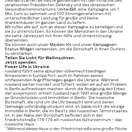
Deshalb starten wir heute gemeinsam mit der Initiative des
ukrainischen Präsidenten Zelensky und des ukrainischen
Gesundheitsministeriums,
United24
, eine Kampagne, um 1
Mio. Euro zu sammeln und 100 Stromgeneratoren mit
unterschiedlicher Leistung für große und kleine
Krankenhäuser im ganzen Land zu liefern.
Wir rufen alle auf, sich an dieser Kampagne zu beteiligen und
sie zu unterstützen. So können die Menschen in der Ukraine
die kalte Jahreszeit mit Ihrer Hilfe und Unterstützung
überwinden.
Sie können auch unser
Medien-Kit
und unser
Kampagnen-
Status-Widget
verwenden, um die Botschaft in Ihren Outlets
zu verstärken.
Teilen Sie Licht für Weihnachten.
Jetzt spenden.
Power Life in Ukraine
russland führt seine absurden völkerrechtswidrigen
Annexionen in Europa fort, auch im Rahmen seines
umfassenden Angriffskrieges gegen die Ukraine. Während
russland weiter mordet und foltert, wollen wir auf ein Problem
in Berlin aufmerksam machen: durch die Aneignung des Erbes
der sowjetunion, erhielt russland nach 1991 eine große Menge
an Grundstücken und Immobilien in Berlin. Die russische
Botschaft, die rund um die Uhr bewacht wird und deren
Gehwege vollständig umzäunt sind, ist dabei nicht die einzige
Immobilie in Berlin, die im Besitz des russischen Terrorstaates
ist. In der Nähe der Botschaft befindet sich in der
Friedrichstraße 176-179 ein russisches Kulturzentrum – das
russische Haus.
“Während dieses Haus in der Friedrichstraße eine große Fläche