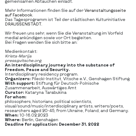
gemeinsamen Abtauchen einlädt.
Mehr Informationen finden Sie auf der
Veranstaltungsseite
auf Facebook
.
Das Tagesprogramm ist Teil der städtischen Kulturinitiative
DRAUSSENSTADT
.
Wir freuen uns sehr, wenn Sie die Veranstaltung im Vorfeld
medial ankündigen sowie vor Ort begleiten.
Bei Fragen wenden Sie sich bitte an:
Medienkontakt:
Krista-Marija
press@vitsche.org
An interdisciplinary journey into the substance of
Freedom, Peace and Security.
Interdisciplinary residency program.
Organizers:
Pilecki-Institut, Vitsche e.V., Genshagen Stiftung
With support:
Stiftung für Deutsch-Polnische
Zusammenarbeit, Auswärtiges Amt
Curator:
Kataryna Tarabukina
For whom:
philosophers, historians, political scientists,
visual/sound/music/interdisciplinary artists, writers/poets,
researchers aged 20-45, from Ukraine, Poland, and Germany.
When:
10-16.02.2023
Where:
Berlin, Genshagen
Deadline for application:
December 31, 2022