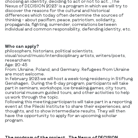
choosing an identity, deciding to act or not to act. „The
Nexus of DECISION 2023″ is a program in which we will try to
discover the reasons for the cultural and historical
differences which today often determine the sources of
thinking – about pacifism, peace, patriotism, solidarity,
propaganda, fighting, surrender, correlations between
individual and common responsibility, defending identity, etc.
Who can apply?
philosophers, historians, political scientists,
visual/sound/music/interdisciplinary artists, writers/poets,
researchers
Age: 20-45
From: Ukraine, Poland, and Germany. Refugees from Ukraine
are most welcome.
In February 2023 we will host a week-long residency in Stiftung
Genshagen. During the 6-day program, participants will take
part in seminars, workshops, ice-breaking games, city tours,
curatorial museum guided tours, and other activities to help
us work through the topic.
Following this meeting participants will take part in a reporting
event at the Pilecki Institute to share their experiences, and
thoughts, and to show intermediate results. They will then
have the opportunity to apply for an upcoming scholar
program.
The program of the project
„The Nexus of DECISION