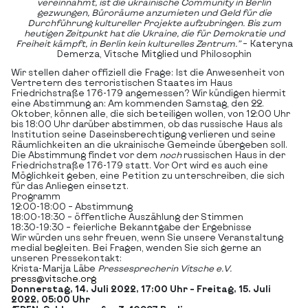
vereinnahmt, ist die ukrainische Community in Berlin
gezwungen, Büroräume anzumieten und Geld für die
Durchführung kultureller Projekte aufzubringen. Bis zum
heutigen Zeitpunkt hat die Ukraine, die für Demokratie und
Freiheit kämpft, in Berlin kein kulturelles Zentrum.”
– Kateryna
Demerza, Vitsche Mitglied und Philosophin
Wir stellen daher offiziell die Frage: Ist die Anwesenheit von
Vertretern des terroristischen Staates im Haus
Friedrichstraße 176-179 angemessen? Wir kündigen hiermit
eine Abstimmung an: Am kommenden Samstag, den 22.
Oktober, können alle, die sich beteiligen wollen, von 12:00 Uhr
bis 18:00 Uhr darüber abstimmen, ob das russische Haus als
Institution seine Daseinsberechtigung verlieren und seine
Räumlichkeiten an die ukrainische Gemeinde übergeben soll.
Die Abstimmung findet vor dem
noch
russischen Haus in der
Friedrichstraße 176-179 statt. Vor Ort wird es auch eine
Möglichkeit geben, eine Petition zu unterschreiben, die sich
für das Anliegen einsetzt.
Programm
12:00-18:00 – Abstimmung
18:00-18:30 – öffentliche Auszählung der Stimmen
18:30-19:30 – feierliche Bekanntgabe der Ergebnisse
Wir würden uns sehr freuen, wenn Sie unsere Veranstaltung
medial begleiten. Bei Fragen, wenden Sie sich gerne an
unseren Pressekontakt:
Krista-Marija Läbe
Pressesprecherin Vitsche e.V.
press@vitsche.org
Donnerstag, 14. Juli 2022, 17:00 Uhr – Freitag, 15. Juli
2022, 05:00 Uhr