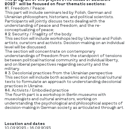
2023″
will be focused on four thematic sections:
#1. Freedom / Peace:
This part will include seminars led by Polish, German and
Ukrainian philosophers, historians, and political scientists.
Participants will jointly discuss texts dealing with the
understanding of peace and freedom, and the re-
conceptualizing of peace;
# 2. Security / Fragility of the body:
This section will include workshops led by Ukrainian and Polish
artists, curators and activists. Decision-making on an individual
level will be discussed.
The section will concentrate on contemporary
understandings of freedom from the standpoint of tensions
between political/national community and individual liberty,
and on liberal perspectives regarding security and the
military.
# 3. Decolonial practices from the Ukrainian perspective
This section will include both academic and practical/cultural
texts to formulate an approach to understanding decolonial
practices in Ukraine.
#4. Activists / Embodied practice
The fourth part is a workshop in Berlin museums with
museologists and cultural animators, working on
understanding the psychological and philosophical aspects of
decision-making in German society as articulated through art.
Location and dates
10.02.2023 – 16.02.2023