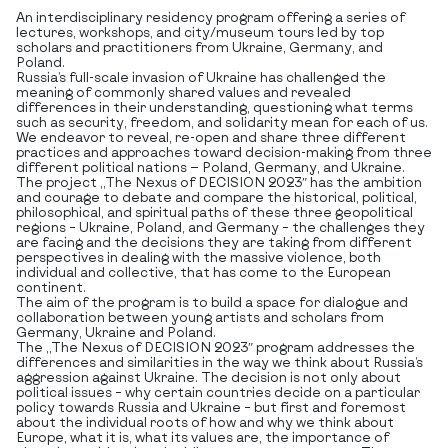
An interdisciplinary residency program offering a series of
lectures, workshops, and city/museum tours led by top
scholars and practitioners from Ukraine, Germany, and
Poland.
Russia’s full-scale invasion of Ukraine has challenged the
meaning of commonly shared values and revealed
differences in their understanding, questioning what terms
such as security, freedom, and solidarity mean for each of us.
We endeavor to reveal, re-open and share three different
practices and approaches toward decision-making from three
different political nations — Poland, Germany, and Ukraine.
The project „The Nexus of DECISION 2023″ has the ambition
and courage to debate and compare the historical, political,
philosophical, and spiritual paths of these three geopolitical
regions – Ukraine, Poland, and Germany – the challenges they
are facing and the decisions they are taking from different
perspectives in dealing with the massive violence, both
individual and collective, that has come to the European
continent.
The aim of the program is to build a space for dialogue and
collaboration between young artists and scholars from
Germany, Ukraine and Poland.
The „The Nexus of DECISION 2023″ program addresses the
differences and similarities in the way we think about Russia’s
aggression against Ukraine. The decision is not only about
political issues – why certain countries decide on a particular
policy towards Russia and Ukraine – but first and foremost
about the individual roots of how and why we think about
Europe, what it is, what its values are, the importance of