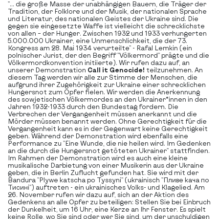
"... die große Masse der unabhängigen Bauern, die Träger der
Tradition, der Folklore und der Musik, der nationalen Sprache
und Literatur, des nationalen Geistes der Ukraine sind. Die
gegen sie eingesetzte Waffe ist vielleicht die schrecklichste
von allen – der Hunger. Zwischen 1932 und 1933 verhungerten
5.000.000 Ukrainer, eine Unmenschlichkeit, die der 73.
Kongress am 28. Mai 1934 verurteilte" - Rafal Lemkin (ein
polnischer Jurist, der den Begriff "Völkermord" prägte und die
Völkermordkonvention initiierte). Wir rufen dazu auf, an
unserer Demonstration
Call it Genocide!
teilzunehmen. An
diesem Tag werden wir alle zur Stimme der Menschen, die
aufgrund ihrer Zugehörigkeit zur Ukraine einer schrecklichen
Hungersnot zum Opfer fielen. Wir werden die Anerkennung
des sowjetischen Völkermordes an den Ukrainer*innen in den
Jahren 1932-1933 durch den Bundestag fordern. Die
Verbrechen der Vergangenheit müssen anerkannt und die
Mörder müssen benannt werden. Ohne Gerechtigkeit für die
Vergangenheit kann es in der Gegenwart keine Gerechtigkeit
geben. Während der Demonstration wird ebenfalls eine
Performance zu "Eine Wunde, die nie heilen wird. Im Gedenken
an die durch die Hungersnot getöteten Ukrainer" stattfinden.
Im Rahmen der Demonstration wird es auch eine kleine
musikalische Darbietung von einer Musikerin aus der Ukraine
geben, die in Berlin Zuflucht gefunden hat. Sie wird mit der
Bandura "Plywe katscha po Tyssyni" (ukrainisch "Пливе кача по
Тисині") auftreten - ein ukrainisches Volks- und Klagelied. Am
26. November rufen wir dazu auf, sich an der Aktion des
Gedenkens an alle Opfer zu beteiligen: Stellen Sie bei Einbruch
der Dunkelheit, um 16 Uhr, eine Kerze an Ihr Fenster. Es spielt
keine Rolle, wo Sie sind oder wer Sie sind, um der unschuldigen