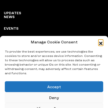
UPDATES
NEWS
EVENTS
Manage Cookie Consent
PARTNERS
To provide the best experiences, we use technologies like
cookies to store and/or access device information. Consenting
to these technologies will allow us to process data such as
browsing behavior or unique IDs on this site. Not consenting or
withdrawing consent, may adversely affect certain features
and functions.
Accept
© 2024 Vitsche e.V., All Rights Reserved
Deny
Privacy Policy
/
Imprint