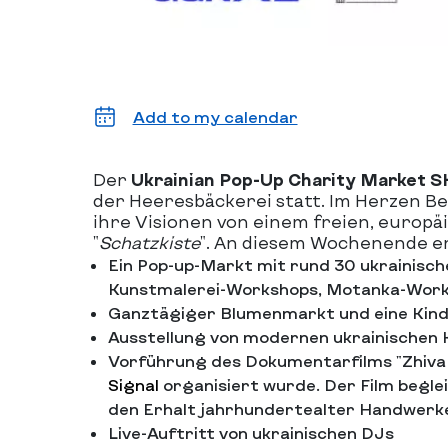
Add to my calendar
Der
Ukrainian Pop-Up Charity Market
der Heeresbäckerei statt. Im Herzen Ber
ihre Visionen von einem freien, europä
"
Schatzkiste
". An diesem Wochenende erh
Ein Pop-up-Markt mit rund 30 ukrainisc
Kunstmalerei-Workshops, Motanka-Worksh
Ganztägiger Blumenmarkt und eine Kin
Ausstellung von modernen ukrainischen 
Vorführung des Dokumentarfilms "Zhiva 
Signal
organisiert wurde. Der Film begle
den Erhalt jahrhundertealter Handwerke
Live-Auftritt von ukrainischen DJs