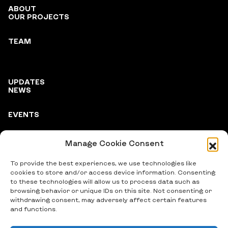
ABOUT
OUR PROJECTS
TEAM
UPDATES
NEWS
EVENTS
Manage Cookie Consent
PARTNERS
To provide the best experiences, we use technologies like
cookies to store and/or access device information. Consenting
to these technologies will allow us to process data such as
browsing behavior or unique IDs on this site. Not consenting or
withdrawing consent, may adversely affect certain features
and functions.