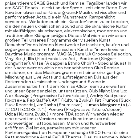
präsentieren: SAGE Beach und Remise. Tagsüber landen wir
am SAGE Beach – direkt an der Spree – mit einer Deep-Dive-
Kuration ukrainischer Underground-Musik und visuellen und
performativen Acts, die ein Mainstream-Rampenlicht
verdienen. Wir laden euch ein, Künstler*innen zu entdecken,
die den neuen ukrainischen Sound und die ukrainische Kultur
mit vielfältigen, akustischen, elektronischen, modernen und
traditionellen Klängen prägen. Dieses Mal widmen wir einen
großen Teil unseres Programms der visuellen Kunst.
Besucher*innen können Kunstwerke betrachten, kaufen und
sogar gemeinsam mit ukrainischen Künstler*innen kreieren.
Daytime Music program:
MACKA
(Rare UA Grooves Selection,
Vinyl Set) ,
Illia
(Electronic Live Act),
Postman
(Singer-
Songwriter),
Viltse
(A cappella Ethno Choir) + Special Guest In
der Nacht werden wir in den benachbarten Club Remise
umziehen, um das Musikprogramm mit einer einzigartigen
Mischung aus Live-Acts und aufsteigenden DJs aus der
florierenden ukrainischen Underground-Szene in
Zusammenarbeit mit dem Remise-Club-Team zu erweitern
und unser Spendenziel zu unterstützen. Club Night Line Up:
Alex Savage
(Progressive future/closer),
Andriy Kostyukov
(система, Pep Gaffe),
AXT
(Kultura Zvuku),
Fat Frumos
(Suck
Puck Records),
JmDasha
(Shum.rave),
Human Margareeta
(˖⁺‧
₊♡ CUTIECORE ♡₊‧⁺˖),
Ponura
(Progressive future/closer),
Udda
(Kultura Zvuku) + more TBA soon Wir werden wieder
eine erweiterte Version unseres Kunstmarktes mit
hochwertigen Tattoos, Essen, Merch und Kunstwerken
eröffnen. Ziel ist es, gemeinsam mit unserer
Partnerorganisation European Exchange 6800 Euro für eine
Rettungsdrohne Autel EVO II Thermal Dual zu sammeln. Wenn